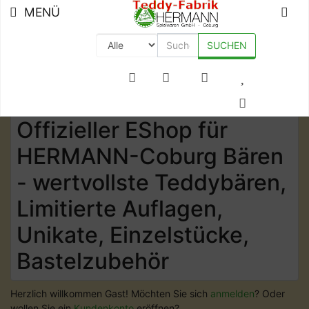
MENÜ
SUCHEN
+49 (0) 9561-8590-0
Offizieller EShop für
HERMANN-Coburg Bären
- wertvollste Teddybären,
Limitierte Auflagen,
Unikate, Einzelstücke,
Bastelzubehör
Herzlich willkommen
Gast!
Möchten Sie sich
anmelden
? Oder
wollen Sie ein
Kundenkonto
eröffnen?