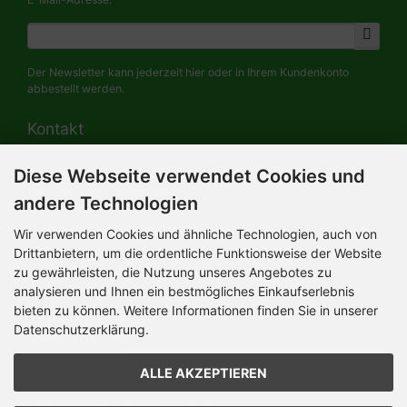
Der Newsletter kann jederzeit hier oder in Ihrem Kundenkonto
abbestellt werden.
Kontakt
Diese Webseite verwendet Cookies und
HERMANN-Spielwaren GmbH
Werksverkauf / Postadresse:
andere Technologien
Im Grund 9-11
96450 Coburg / Germany
Wir verwenden Cookies und ähnliche Technologien, auch von
Mo-Do 8.00 bis 16.30 Uhr
Drittanbietern, um die ordentliche Funktionsweise der Website
zu gewährleisten, die Nutzung unseres Angebotes zu
Bürozeiten:
analysieren und Ihnen ein bestmögliches Einkaufserlebnis
Mo-Do 8.00 bis 16.30 Uhr
Fr 8.00 bis 12.30 Uhr
bieten zu können. Weitere Informationen finden Sie in unserer
+49 (0) 09561 85900
Datenschutzerklärung.
info@hermann.de
Geschäftsführer
ALLE AKZEPTIEREN
Dr. Ursula Hermann,
Martin Hermann
Handelsregister Amtsgericht Coburg