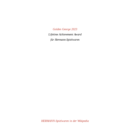
Golden George 2023
Lifetime Achievement Award
für Hermann-Spielwaren
HERMANN-Spielwaren in der Wikipedia